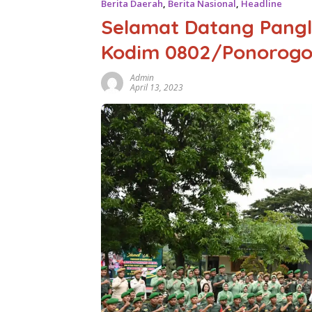
Berita Daerah
,
Berita Nasional
,
Headline
Selamat Datang Pangl
Kodim 0802/Ponorog
Admin
April 13, 2023