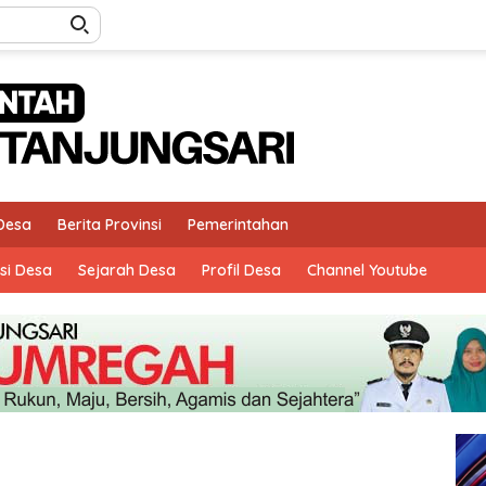
 Desa
Berita Provinsi
Pemerintahan
si Desa
Sejarah Desa
Profil Desa
Channel Youtube