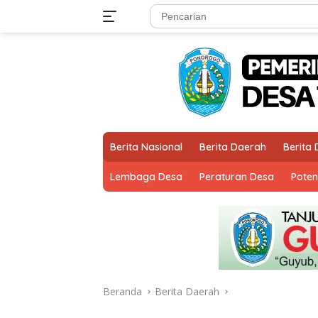
Langsung
ke
konten
Berita Nasional
Berita Daerah
Berita
Lembaga Desa
Peraturan Desa
Poten
Beranda
Berita Daerah