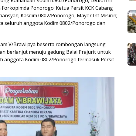
ung Komandan Kodim 0802/Ponorogo, Letkol Inf
dan Forkopimda Ponorogo; Ketua Persit KCK Cabang
driansyah; Kasdim 0802/Ponorogo, Mayor Inf Misirin;
ta seluruh anggota Kodim 0802/Ponorogo dan
dam V/Brawijaya beserta rombongan langsung
n berlanjut menuju gedung Balai Prajurit untuk
h anggota Kodim 0802/Ponorogo termasuk Persit