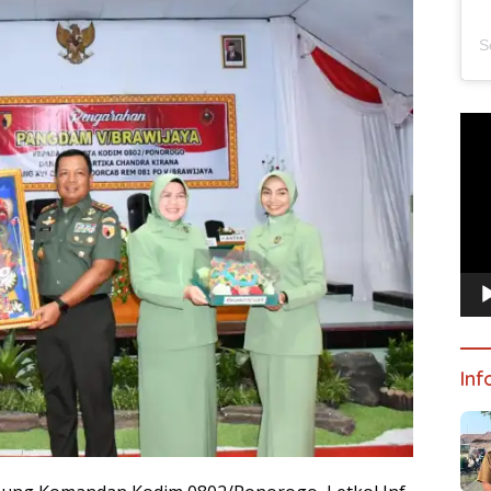
Pem
Vide
Inf