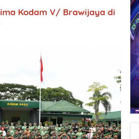
ima Kodam V/ Brawijaya di
o