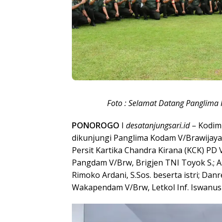
Foto : Selamat Datang Panglima
PONOROGO
I
desatanjungsari.id
– Kodim
dikunjungi Panglima Kodam V/Brawijaya
Persit Kartika Chandra Kirana (KCK) PD V
Pangdam V/Brw, Brigjen TNI Toyok S.; A
Rimoko Ardani, S.Sos. beserta istri; Danr
Wakapendam V/Brw, Letkol Inf. Iswanusi