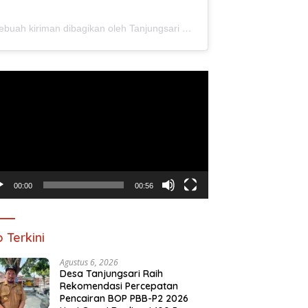
Sebuah kiriman dibagikan oleh Tanjungsari Ponorogo (@tanjungsari.ponorogo)
utar
o
00:00
00:56
o Terkini
Agustus 6, 2026
Desa Tanjungsari Raih
Rekomendasi Percepatan
Pencairan BOP PBB-P2 2026