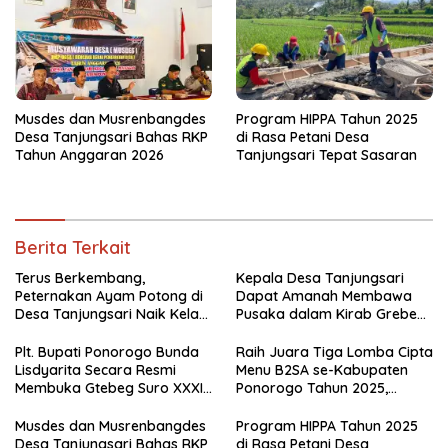
Musdes dan Musrenbangdes
Program HIPPA Tahun 2025
Desa Tanjungsari Bahas RKP
di Rasa Petani Desa
Tahun Anggaran 2026
Tanjungsari Tepat Sasaran
Berita Terkait
Terus Berkembang,
Kepala Desa Tanjungsari
Peternakan Ayam Potong di
Dapat Amanah Membawa
Desa Tanjungsari Naik Kelas
Pusaka dalam Kirab Grebeg
dengan Memakai Sistem
Suro 2026
Blower
Plt. Bupati Ponorogo Bunda
Raih Juara Tiga Lomba Cipta
Lisdyarita Secara Resmi
Menu B2SA se-Kabupaten
Membuka Gtebeg Suro XXXI
Ponorogo Tahun 2025,
Ponorogo 2026
Kecamatan Jenangan Tetap
Hebat
Musdes dan Musrenbangdes
Program HIPPA Tahun 2025
Desa Tanjungsari Bahas RKP
di Rasa Petani Desa