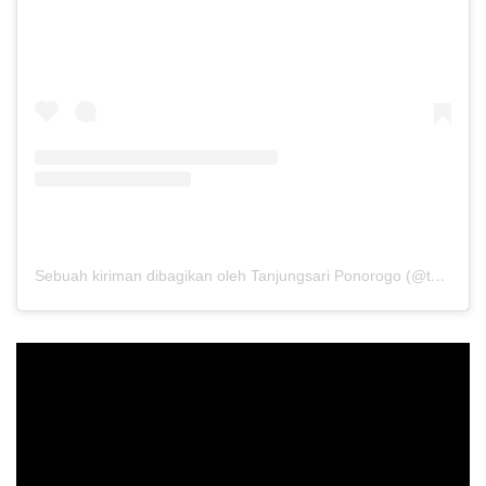
Sebuah kiriman dibagikan oleh Tanjungsari Ponorogo (@tanjungsari.ponorogo)
Pemutar
Video