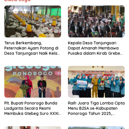
Terus Berkembang,
Kepala Desa Tanjungsari
Peternakan Ayam Potong di
Dapat Amanah Membawa
Desa Tanjungsari Naik Kelas
Pusaka dalam Kirab Grebeg
dengan Memakai Sistem
Suro 2026
Blower
Plt. Bupati Ponorogo Bunda
Raih Juara Tiga Lomba Cipta
Lisdyarita Secara Resmi
Menu B2SA se-Kabupaten
Membuka Gtebeg Suro XXXI
Ponorogo Tahun 2025,
Ponorogo 2026
Kecamatan Jenangan Tetap
Hebat