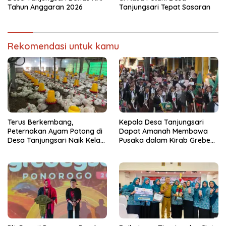
Tahun Anggaran 2026
Tanjungsari Tepat Sasaran
Rekomendasi untuk kamu
Terus Berkembang,
Kepala Desa Tanjungsari
Peternakan Ayam Potong di
Dapat Amanah Membawa
Desa Tanjungsari Naik Kelas
Pusaka dalam Kirab Grebeg
dengan Memakai Sistem
Suro 2026
Blower