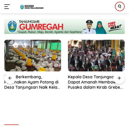
Langsung
ke
konten
Terus Berkembang,
Kepala Desa Tanjungsari
Peternakan Ayam Potong di
Dapat Amanah Membawa
Desa Tanjungsari Naik Kelas
Pusaka dalam Kirab Grebeg
dengan Memakai Sistem
Suro 2026
Blower