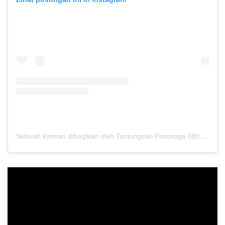
Sebuah kiriman dibagikan oleh Tanjungsari Ponorogo (@tanjungsari.ponorogo)
Pemutar
Video