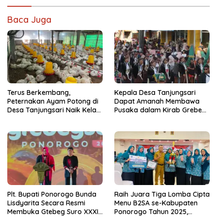
Baca Juga
Terus Berkembang,
Kepala Desa Tanjungsari
Peternakan Ayam Potong di
Dapat Amanah Membawa
Desa Tanjungsari Naik Kelas
Pusaka dalam Kirab Grebeg
dengan Memakai Sistem
Suro 2026
Blower
Plt. Bupati Ponorogo Bunda
Raih Juara Tiga Lomba Cipta
Lisdyarita Secara Resmi
Menu B2SA se-Kabupaten
Membuka Gtebeg Suro XXXI
Ponorogo Tahun 2025,