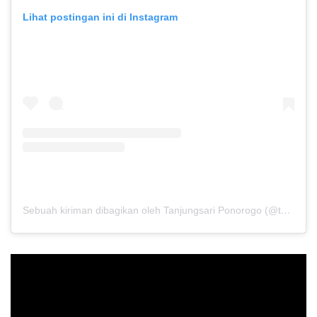
Lihat postingan ini di Instagram
Sebuah kiriman dibagikan oleh Tanjungsari Ponorogo (@tanjungsari.ponorogo)
Pemutar
Video