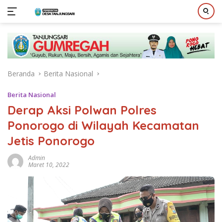
Langsung
ke
konten
Beranda
Berita Nasional
Berita Nasional
Derap Aksi Polwan Polres
Ponorogo di Wilayah Kecamatan
Jetis Ponorogo
Admin
Maret 10, 2022