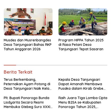
Ponorogo 2026
Kecamatan Jenangan Tetap
Hebat
Musdes dan Musrenbangdes
Program HIPPA Tahun 2025
Desa Tanjungsari Bahas RKP
di Rasa Petani Desa
Tahun Anggaran 2026
Tanjungsari Tepat Sasaran
Berita Terkait
Terus Berkembang,
Kepala Desa Tanjungsari
Peternakan Ayam Potong di
Dapat Amanah Membawa
Desa Tanjungsari Naik Kelas
Pusaka dalam Kirab Grebeg
dengan Memakai Sistem
Suro 2026
Blower
Plt. Bupati Ponorogo Bunda
Raih Juara Tiga Lomba Cipta
Lisdyarita Secara Resmi
Menu B2SA se-Kabupaten
Membuka Gtebeg Suro XXXI
Ponorogo Tahun 2025,