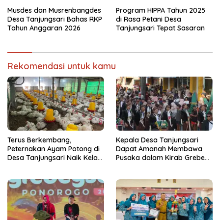
Ponorogo 2026
Kecamatan Jenangan Tetap
Hebat
Musdes dan Musrenbangdes
Program HIPPA Tahun 2025
Desa Tanjungsari Bahas RKP
di Rasa Petani Desa
Tahun Anggaran 2026
Tanjungsari Tepat Sasaran
Rekomendasi untuk kamu
Terus Berkembang,
Kepala Desa Tanjungsari
Peternakan Ayam Potong di
Dapat Amanah Membawa
Desa Tanjungsari Naik Kelas
Pusaka dalam Kirab Grebeg
dengan Memakai Sistem
Suro 2026
Blower