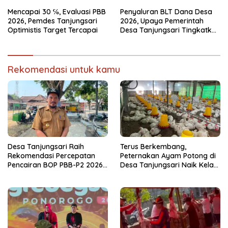
Ponorogo 2026
1447 Hijriah Tahun 2026
Mencapai 30 ℅, Evaluasi PBB
Penyaluran BLT Dana Desa
2026, Pemdes Tanjungsari
2026, Upaya Pemerintah
Optimistis Target Tercapai
Desa Tanjungsari Tingkatkan
Kesejahteraan Warga
Rekomendasi untuk kamu
Desa Tanjungsari Raih
Terus Berkembang,
Rekomendasi Percepatan
Peternakan Ayam Potong di
Pencairan BOP PBB-P2 2026
Desa Tanjungsari Naik Kelas
Usai Capai Realisasi 100
dengan Memakai Sistem
Persen
Blower