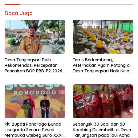
Baca Juga
Desa Tanjungsari Raih
Terus Berkembang,
Rekomendasi Percepatan
Peternakan Ayam Potong di
Pencairan BOP PBB-P2 2026
Desa Tanjungsari Naik Kelas
Usai Capai Realisasi 100
dengan Memakai Sistem
Persen
Blower
Plt. Bupati Ponorogo Bunda
Sebanysk 30 Sapi dan 50
Lisdyarita Secara Resmi
Kambing Disembelih di Desa
Membuka Gtebeg Suro XXXI
Tanjungsari pada Idul Adha