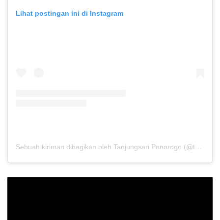
Lihat postingan ini di Instagram
Sebuah kiriman dibagikan oleh Tanjungsari Ponorogo (@tanjungsari.ponorogo)
Pemutar
Video