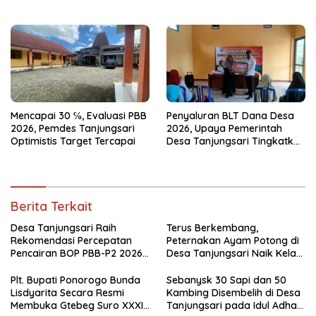
Ponorogo 2026
1447 Hijriah Tahun 2026
Mencapai 30 ℅, Evaluasi PBB
Penyaluran BLT Dana Desa
2026, Pemdes Tanjungsari
2026, Upaya Pemerintah
Optimistis Target Tercapai
Desa Tanjungsari Tingkatkan
Kesejahteraan Warga
Berita Terkait
Desa Tanjungsari Raih
Terus Berkembang,
Rekomendasi Percepatan
Peternakan Ayam Potong di
Pencairan BOP PBB-P2 2026
Desa Tanjungsari Naik Kelas
Usai Capai Realisasi 100
dengan Memakai Sistem
Persen
Blower
Plt. Bupati Ponorogo Bunda
Sebanysk 30 Sapi dan 50
Lisdyarita Secara Resmi
Kambing Disembelih di Desa
Membuka Gtebeg Suro XXXI
Tanjungsari pada Idul Adha