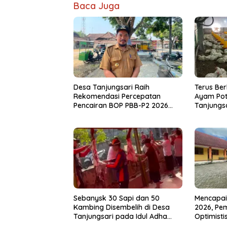
Baca Juga
Desa Tanjungsari Raih
Terus Be
Rekomendasi Percepatan
Ayam Pot
Pencairan BOP PBB-P2 2026
Tanjungs
Usai Capai Realisasi 100 Persen
Memakai 
Sebanysk 30 Sapi dan 50
Mencapai
Kambing Disembelih di Desa
2026, Pe
Tanjungsari pada Idul Adha
Optimisti
1447 Hijriah Tahun 2026