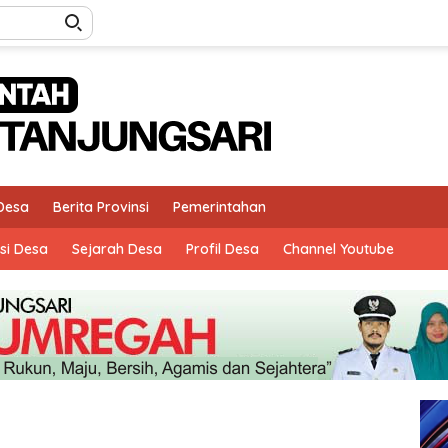
 Desa
Berita Provinsi
Pemerintahan
si Desa
Sejarah Desa
Profil Desa
Channel Youtube