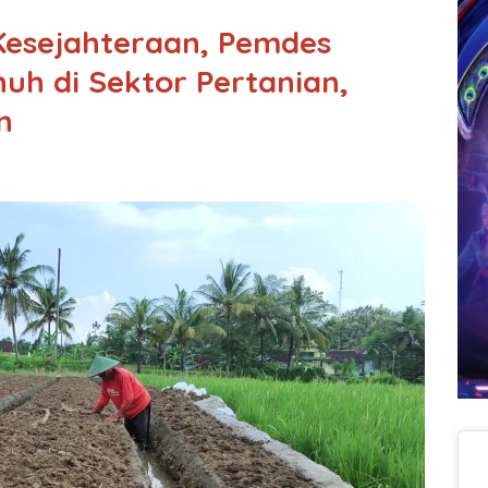
Kesejahteraan, Pemdes
uh di Sektor Pertanian,
n