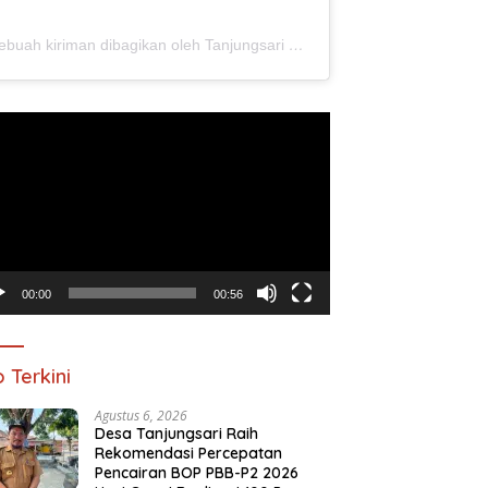
Sebuah kiriman dibagikan oleh Tanjungsari Ponorogo (@tanjungsari.ponorogo)
utar
o
00:00
00:56
o Terkini
Agustus 6, 2026
Desa Tanjungsari Raih
Rekomendasi Percepatan
Pencairan BOP PBB-P2 2026