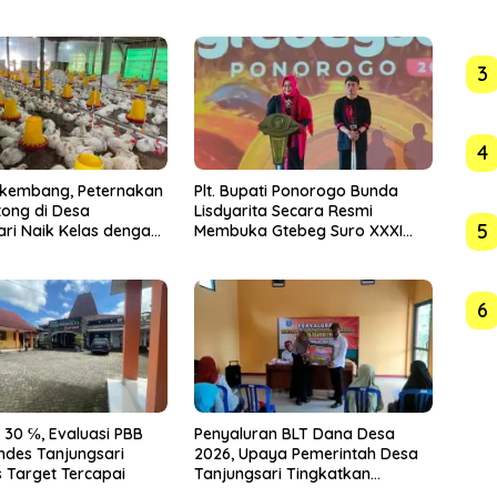
3
4
rkembang, Peternakan
Plt. Bupati Ponorogo Bunda
ong di Desa
Lisdyarita Secara Resmi
5
ari Naik Kelas dengan
Membuka Gtebeg Suro XXXI
Sistem Blower
Ponorogo 2026
6
 30 ℅, Evaluasi PBB
Penyaluran BLT Dana Desa
mdes Tanjungsari
2026, Upaya Pemerintah Desa
s Target Tercapai
Tanjungsari Tingkatkan
Kesejahteraan Warga