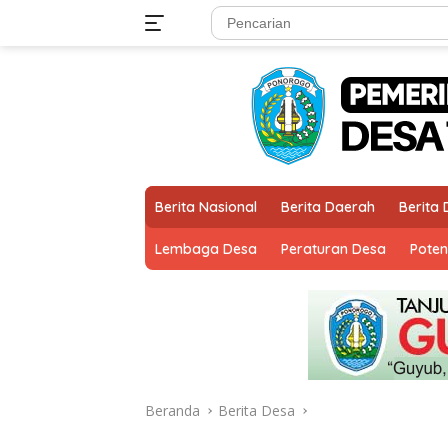
Langsung
ke
konten
Berita Nasional
Berita Daerah
Berita
Lembaga Desa
Peraturan Desa
Poten
Beranda
Berita Desa