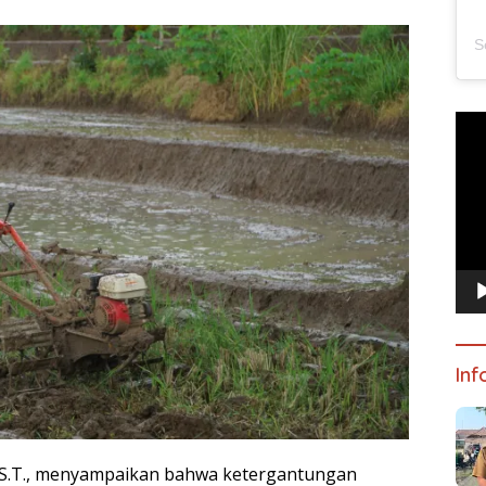
Pem
Vide
Inf
i, S.T., menyampaikan bahwa ketergantungan